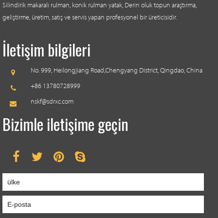
Silindirik makaralı rulman, konik rulman yatak, Derin oluk topun araştırma,
geliştirme, üretim, satış ve servis yapan profesyonel bir üreticisidir.
İletişim bilgileri
No. 999, Heilongjiang Road,
Chengyang District, Qingdao, China
+86 13780728999
nskf@sdrxc.com
Bizimle iletişime geçin