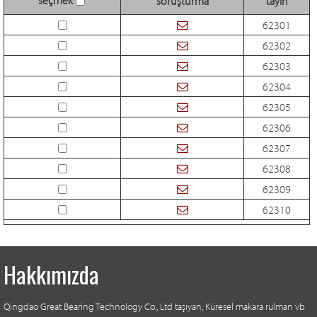
soruşturma
tayin
62301
62302
62303
62304
62305
62306
62307
62308
62309
62310
Hakkımızda
Qingdao Great Bearing Technology Co., Ltd taşıyan, Küresel makara rulman vb