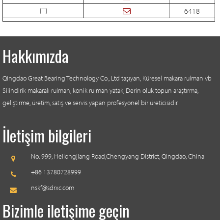
6418
Hakkımızda
Qingdao Great Bearing Technology Co., Ltd taşıyan, Küresel makara rulman vb
Silindirik makaralı rulman, konik rulman yatak, Derin oluk topun araştırma,
geliştirme, üretim, satış ve servis yapan profesyonel bir üreticisidir.
İletişim bilgileri
No. 999, Heilongjiang Road,
Chengyang District, Qingdao, China
+86 13780728999
nskf@sdrxc.com
Bizimle iletişime geçin