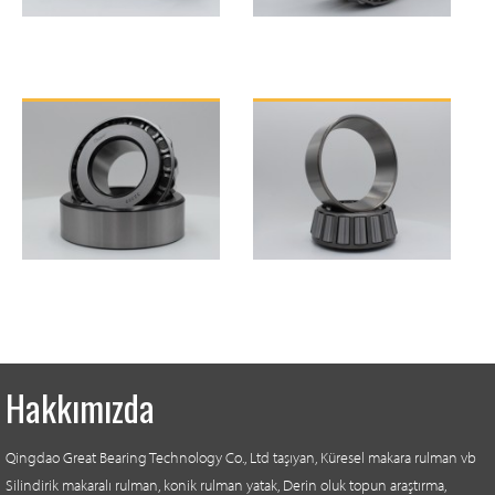
32200 Serisi
32300 Serisi
33000 Serisi
33200 Serisi
Hakkımızda
Qingdao Great Bearing Technology Co., Ltd taşıyan, Küresel makara rulman vb
Silindirik makaralı rulman, konik rulman yatak, Derin oluk topun araştırma,