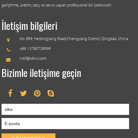
geliştirme, üretim, satış ve servis yapan profesyonel bir üreticisidir.
İletişim bilgileri
No. 999, Heilongjiang Road,
Chengyang District, Qingdao, China
+86 13780728999
nskf@sdrxc.com
Bizimle iletişime geçin