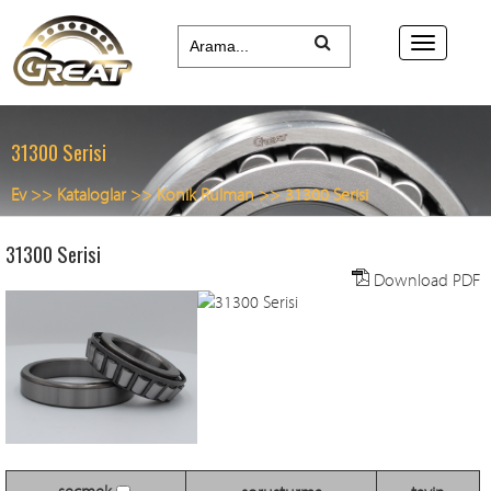
31300 Serisi
Ev
>>
Kataloglar
>>
Konik Rulman
>>
31300 Serisi
31300 Serisi
Download PDF
seçmek