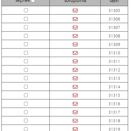
soruşturma
tayin
31305
31306
31307
31308
31309
31310
31311
31312
31313
31314
31315
31316
31317
31318
31319