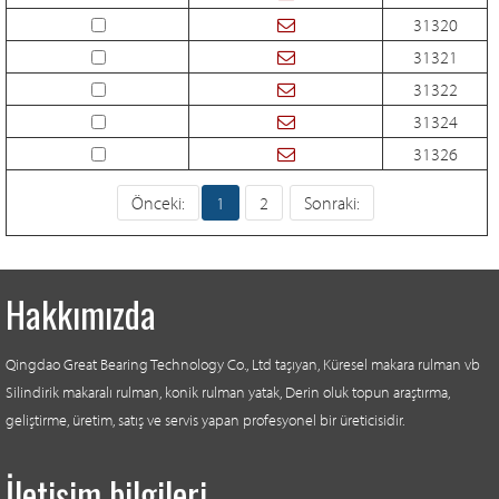
31320
31321
31322
31324
31326
Önceki:
1
2
Sonraki:
Hakkımızda
Qingdao Great Bearing Technology Co., Ltd taşıyan, Küresel makara rulman vb
Silindirik makaralı rulman, konik rulman yatak, Derin oluk topun araştırma,
geliştirme, üretim, satış ve servis yapan profesyonel bir üreticisidir.
İletişim bilgileri