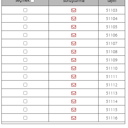
soruşturma
tayin
51103
51104
51105
51106
51107
51108
51109
51110
51111
51112
51113
51114
51115
51116